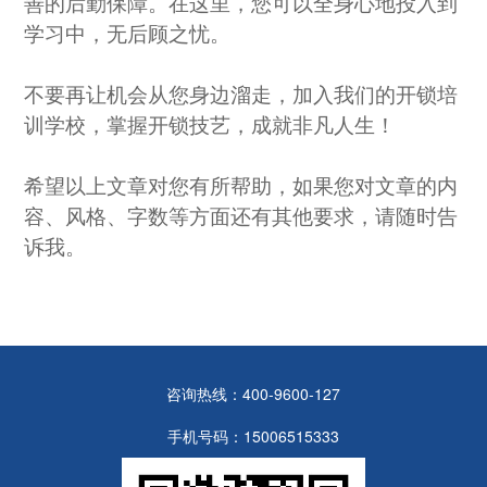
善的后勤保障。在这里，您可以全身心地投入到
学习中，无后顾之忧。
不要再让机会从您身边溜走，加入我们的开锁培
训学校，掌握开锁技艺，成就非凡人生！
希望以上文章对您有所帮助，如果您对文章的内
容、风格、字数等方面还有其他要求，请随时告
诉我。
咨询热线：400-9600-127
手机号码：15006515333