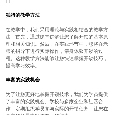
门。
独特的教学方法
在教学中，我们采用理论与实践相结合的教学方
法。首先，通过课堂讲解让您了解开锁的基本原
理和相关知识。然后，在实践环节中，您将在老
师的指导下进行实际操作，亲身体验开锁的过
程。这种教学方法能够让您快速掌握开锁技巧，
提高学习效率。
丰富的实践机会
为了让您更好地掌握开锁技术，我们为学员提供
了丰富的实践机会。学校与多家企业和社区合
作，定期组织学员参与实际的开锁任务，让您在