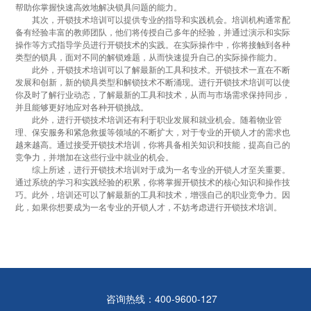
帮助你掌握快速高效地解决锁具问题的能力。
其次，开锁技术培训可以提供专业的指导和实践机会。培训机构通常配
备有经验丰富的教师团队，他们将传授自己多年的经验，并通过演示和实际
操作等方式指导学员进行开锁技术的实践。在实际操作中，你将接触到各种
类型的锁具，面对不同的解锁难题，从而快速提升自己的实际操作能力。
此外，开锁技术培训可以了解最新的工具和技术。开锁技术一直在不断
发展和创新，新的锁具类型和解锁技术不断涌现。进行开锁技术培训可以使
你及时了解行业动态，了解最新的工具和技术，从而与市场需求保持同步，
并且能够更好地应对各种开锁挑战。
此外，进行开锁技术培训还有利于职业发展和就业机会。随着物业管
理、保安服务和紧急救援等领域的不断扩大，对于专业的开锁人才的需求也
越来越高。通过接受开锁技术培训，你将具备相关知识和技能，提高自己的
竞争力，并增加在这些行业中就业的机会。
综上所述，进行开锁技术培训对于成为一名专业的开锁人才至关重要。
通过系统的学习和实践经验的积累，你将掌握开锁技术的核心知识和操作技
巧。此外，培训还可以了解最新的工具和技术，增强自己的职业竞争力。因
此，如果你想要成为一名专业的开锁人才，不妨考虑进行开锁技术培训。
咨询热线：400-9600-127