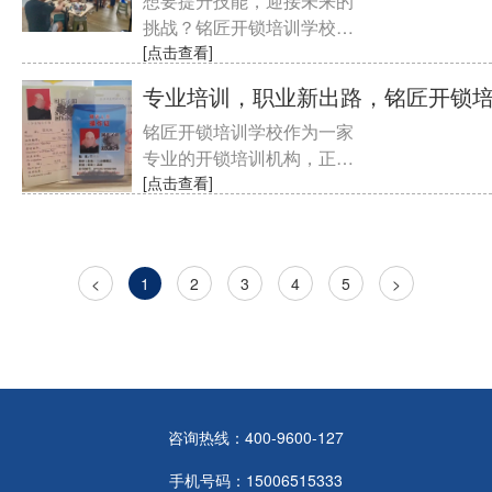
想要提升技能，迎接未来的
挑战？铭匠开锁培训学校将
是您的成功之路！我们拥有
[点击查看]
成功的秘诀，帮助您在开锁
专业培训，职业新出路，铭匠开锁
行业......
铭匠开锁培训学校作为一家
专业的开锁培训机构，正处
于招生火热进行中。在现代
[点击查看]
社会，开锁技术行业需求量
大，......
<
1
2
3
4
5
>
咨询热线：400-9600-127
手机号码：15006515333