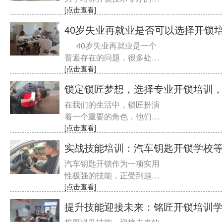
校，拥有雄厚的师资力量和
[点击查看]
先进的教学设施。我们自豪
40岁失业再就业是否可以选择开锁
地宣......
40岁失业再就业是一个
普遍存在的问题，很多处于
这......
[点击查看]
锁定锁匠梦想，选择专业开锁培训
在我们的生活中，锁匠扮演
着一个重要的角色，他们能
为人们解决丢失钥匙、锁坏
[点击查看]
等问题，保障人们的生活安
实战技能培训：汽车钥匙开锁学校
全。......
汽车钥匙开锁作为一项实用
性极强的技能，正受到越来
越多人的关注和追捧。如果
[点击查看]
你也想掌握这一门技能，并
提升技能迎接未来：铭匠开锁培训
且希......