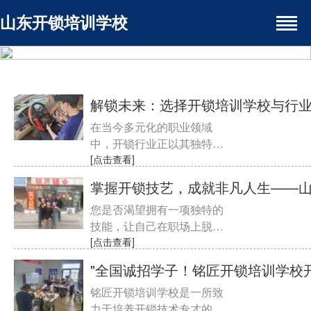
山东开锁培训学校
解锁未来：选择开锁培训学校与行
在当今多元化的职业领域
中，开锁行业正以其独特的
魅力和广阔的发展前景吸引
[点击查看]
着越来越多的目光。选择开
掌握开锁技艺，成就非凡人生——
锁培训......
您是否渴望拥有一项独特的
技能，让自己在职场上脱颖
而出？您是否对开锁技术充
[点击查看]
满好奇，却不知道从何学
"全国诚招学子！铭匠开锁培训学校
起？山......
铭匠开锁培训学校是一所致
力于培养开锁技术专才的学